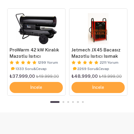
ProWarm 42 kW Kiralık
Jetmech JX45 Bacasız
Mazotlu Isıtıcı
Mazotlu Isıtıcı Isımak
1299 Yorum
2211 Yorum
1333 Soru&Cevap
2269 Soru&Cevap
₺37.999,00
₺48.999,00
₺49.999,00
₺49.999,00
İncele
İncele