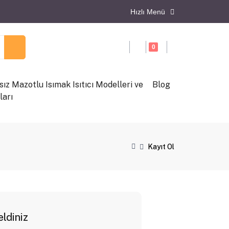
Hızlı Menü
0
ız Mazotlu Isımak Isıtıcı Modelleri ve
Blog
ları
Kayıt Ol
ldiniz