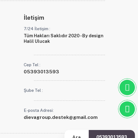
İletişim
7/24 İletişim :
Tüm Hakları Saklıdır 2020 - By design
Halil Ulucak
Cep Tel :
05393013593
Şube Tel :
E-posta Adresi:
dievagroup.destek@gmail.com
Ara
05393013593