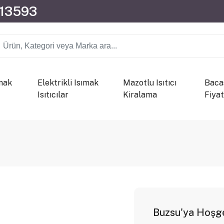
013593
mak
Elektrikli Isımak
Mazotlu Isıtıcı
Bacas
Isıtıcılar
Kiralama
Fiyat
Buzsu'ya Hoşge