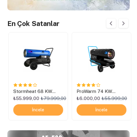
En Çok Satanlar
Stormheat 68 KW
ProWarm 74 KW
Mazotlu Isımak Isıtıcı
Mazotlu Isıtıcı Kiralama
0
₺55.999,00
₺79.999,00
₺6.000,00
₺55.999,00
İncele
İncele