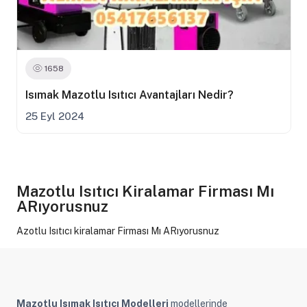
1658
1710
1769
Isımak Mazotlu Isıtıcı Avantajları Nedir?
Mazotlu Isıtıcı Temizliği Nedir?
Mazotlu Isıtıcı Önerileri Nedir?
25 Eyl 2024
25 Eyl 2024
25 Eyl 2024
Mazotlu Isıtıcı Kiralamar Firması Mı
ARıyorusnuz
Azotlu Isıtıcı kiralamar Firması Mı ARıyorusnuz
Mazotlu Isımak Isıtıcı Modelleri
modellerinde