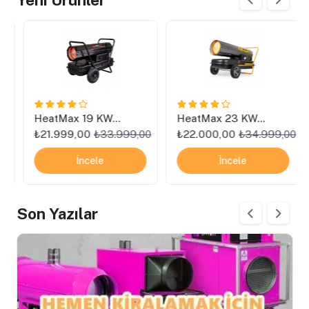
Yeni Ürünler
HeatMax 19 KW
HeatMax 23 KW
Elektrikli Isımak Isıtıcı
Elektrikli Isımak Isıtıcı
0
₺21.999,00
₺33.999,00
₺22.000,00
₺34.999,00
İncele
İncele
Son Yazılar