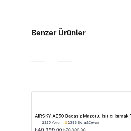
Benzer Ürünler
AIRSKY AE50 Bacasız Mazotlu Isıtıcı Isımak 
2325 Yorum
2386 Soru&Cevap
₺49.999,00
₺79.999,00