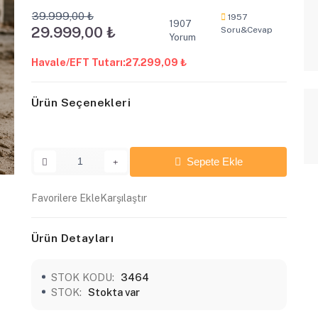
39.999,00 ₺
1957
1907
29.999,00 ₺
Soru&Cevap
Yorum
Havale/EFT Tutarı:
27.299,09 ₺
Ürün Seçenekleri
Sepete Ekle
Favorilere Ekle
Karşılaştır
Ürün Detayları
STOK KODU:
3464
STOK:
Stokta var