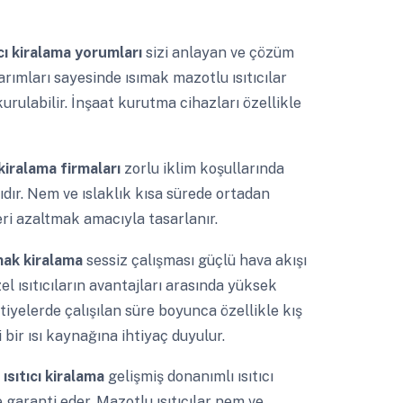
cı kiralama yorumları
sizi anlayan ve çözüm
rımları sayesinde ısımak mazotlu ısıtıcılar
 kurulabilir. İnşaat kurutma cihazları özellikle
 kiralama firmaları
zorlu iklim koşullarında
cıdır. Nem ve ıslaklık kısa sürede ortadan
leri azaltmak amacıyla tasarlanır.
ımak kiralama
sessiz çalışması güçlü hava akışı
el ısıtıcıların avantajları arasında yüksek
tiyelerde çalışılan süre boyunca özellikle kış
i bir ısı kaynağına ihtiyaç duyulur.
ısıtıcı kiralama
gelişmiş donanımlı ısıtıcı
 garanti eder. Mazotlu ısıtıcılar nem ve