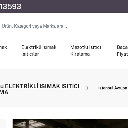
013593
mak
Elektrikli Isımak
Mazotlu Isıtıcı
Bacas
Isıtıcılar
Kiralama
Fiyat
olu ELEKTRİKLİ ISIMAK ISITICI
İstanbul Avrupa
AMA