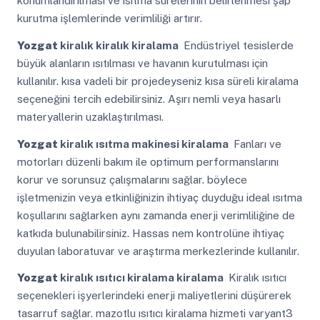
konumlandırılması ve ısıtma sürelerinin belirlenmesi şap
kurutma işlemlerinde verimliliği artırır.
Yozgat
kiralık kiralık kiralama
Endüstriyel tesislerde
büyük alanların ısıtılması ve havanın kurutulması için
kullanılır. kısa vadeli bir projedeyseniz kısa süreli kiralama
seçeneğini tercih edebilirsiniz. Aşırı nemli veya hasarlı
materyallerin uzaklaştırılması.
Yozgat
kiralık ısıtma makinesi kiralama
Fanları ve
motorları düzenli bakım ile optimum performanslarını
korur ve sorunsuz çalışmalarını sağlar. böylece
işletmenizin veya etkinliğinizin ihtiyaç duyduğu ideal ısıtma
koşullarını sağlarken aynı zamanda enerji verimliliğine de
katkıda bulunabilirsiniz. Hassas nem kontrolüne ihtiyaç
duyulan laboratuvar ve araştırma merkezlerinde kullanılır.
Yozgat
kiralık ısıtıcı kiralama kiralama
Kiralık ısıtıcı
seçenekleri işyerlerindeki enerji maliyetlerini düşürerek
tasarruf sağlar. mazotlu ısıtıcı kiralama hizmeti varyant3