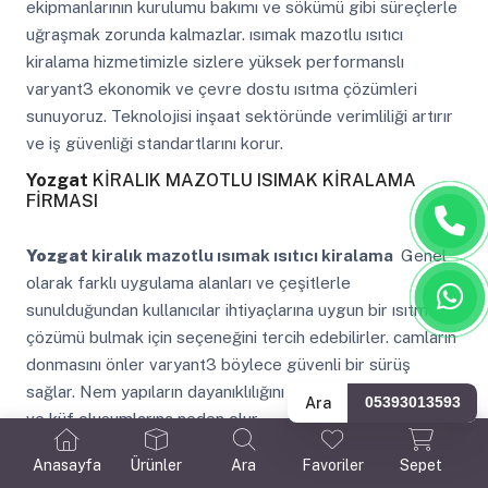
ekipmanlarının kurulumu bakımı ve sökümü gibi süreçlerle
uğraşmak zorunda kalmazlar. ısımak mazotlu ısıtıcı
kiralama hizmetimizle sizlere yüksek performanslı
varyant3 ekonomik ve çevre dostu ısıtma çözümleri
sunuyoruz. Teknolojisi inşaat sektöründe verimliliği artırır
ve iş güvenliği standartlarını korur.
Yozgat
KİRALIK MAZOTLU ISIMAK KİRALAMA
FİRMASI
Yozgat
kiralık mazotlu ısımak ısıtıcı kiralama
Genel
olarak farklı uygulama alanları ve çeşitlerle
sunulduğundan kullanıcılar ihtiyaçlarına uygun bir ısıtma
çözümü bulmak için seçeneğini tercih edebilirler. camların
donmasını önler varyant3 böylece güvenli bir sürüş
sağlar. Nem yapıların dayanıklılığını azaltarak çürümelere
Ara
05393013593
ve küf oluşumlarına neden olur.
Yozgat
kiralık şap kurutma makinesi kiralama
Anasayfa
Ürünler
Ara
Favoriler
Sepet
kiralama
Kiralanabilir makine yelpazemizde her türlü