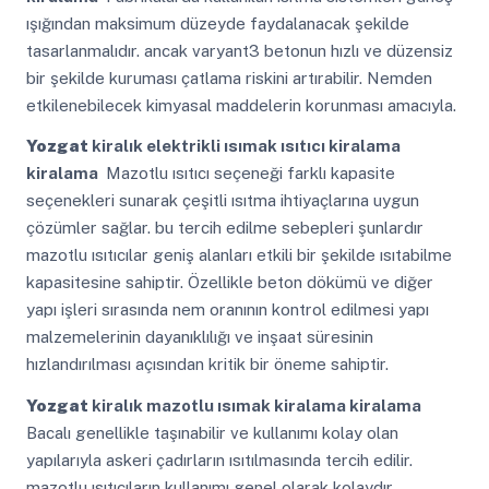
ışığından maksimum düzeyde faydalanacak şekilde
tasarlanmalıdır. ancak varyant3 betonun hızlı ve düzensiz
bir şekilde kuruması çatlama riskini artırabilir. Nemden
etkilenebilecek kimyasal maddelerin korunması amacıyla.
Yozgat
kiralık elektrikli ısımak ısıtıcı kiralama
kiralama
Mazotlu ısıtıcı seçeneği farklı kapasite
seçenekleri sunarak çeşitli ısıtma ihtiyaçlarına uygun
çözümler sağlar. bu tercih edilme sebepleri şunlardır
mazotlu ısıtıcılar geniş alanları etkili bir şekilde ısıtabilme
kapasitesine sahiptir. Özellikle beton dökümü ve diğer
yapı işleri sırasında nem oranının kontrol edilmesi yapı
malzemelerinin dayanıklılığı ve inşaat süresinin
hızlandırılması açısından kritik bir öneme sahiptir.
Yozgat
kiralık mazotlu ısımak kiralama kiralama
Bacalı genellikle taşınabilir ve kullanımı kolay olan
yapılarıyla askeri çadırların ısıtılmasında tercih edilir.
mazotlu ısıtıcıların kullanımı genel olarak kolaydır