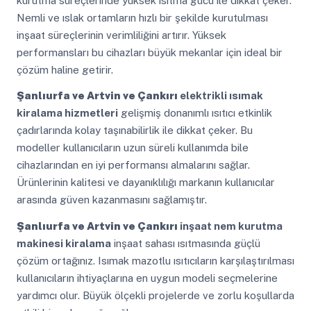
kurutma süreçlerinde yüksek ısıtma gücü ile dikkat çeker.
Nemli ve ıslak ortamların hızlı bir şekilde kurutulması
inşaat süreçlerinin verimliliğini artırır. Yüksek
performansları bu cihazları büyük mekanlar için ideal bir
çözüm haline getirir.
Şanlıurfa ve Artvin ve Çankırı
elektrikli ısımak
kiralama hizmetleri
gelişmiş donanımlı ısıtıcı etkinlik
çadırlarında kolay taşınabilirlik ile dikkat çeker. Bu
modeller kullanıcıların uzun süreli kullanımda bile
cihazlarından en iyi performansı almalarını sağlar.
Ürünlerinin kalitesi ve dayanıklılığı markanın kullanıcılar
arasında güven kazanmasını sağlamıştır.
Şanlıurfa ve Artvin ve Çankırı
inşaat nem kurutma
makinesi kiralama
inşaat sahası ısıtmasında güçlü
çözüm ortağınız. Isımak mazotlu ısıtıcıların karşılaştırılması
kullanıcıların ihtiyaçlarına en uygun modeli seçmelerine
yardımcı olur. Büyük ölçekli projelerde ve zorlu koşullarda