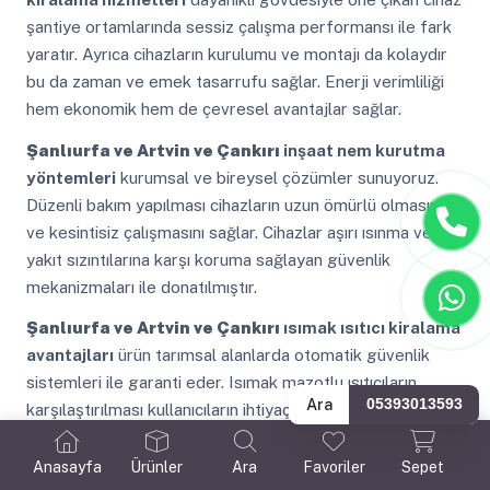
şantiye ortamlarında sessiz çalışma performansı ile fark
yaratır. Ayrıca cihazların kurulumu ve montajı da kolaydır
bu da zaman ve emek tasarrufu sağlar. Enerji verimliliği
hem ekonomik hem de çevresel avantajlar sağlar.
Şanlıurfa ve Artvin ve Çankırı
inşaat nem kurutma
yöntemleri
kurumsal ve bireysel çözümler sunuyoruz.
Düzenli bakım yapılması cihazların uzun ömürlü olmasını
ve kesintisiz çalışmasını sağlar. Cihazlar aşırı ısınma ve
yakıt sızıntılarına karşı koruma sağlayan güvenlik
mekanizmaları ile donatılmıştır.
Şanlıurfa ve Artvin ve Çankırı
ısımak ısıtıcı kiralama
avantajları
ürün tarımsal alanlarda otomatik güvenlik
sistemleri ile garanti eder. Isımak mazotlu ısıtıcıların
Ara
05393013593
karşılaştırılması kullanıcıların ihtiyaçlarına en uygun modeli
seçmelerine yardımcı olur. Mazotlu ısıtıcı kiralama hizmeti
inşaat projeleri sırasında çeşitli nedenlerle kullanılabilir.
Anasayfa
Ürünler
Ara
Favoriler
Sepet