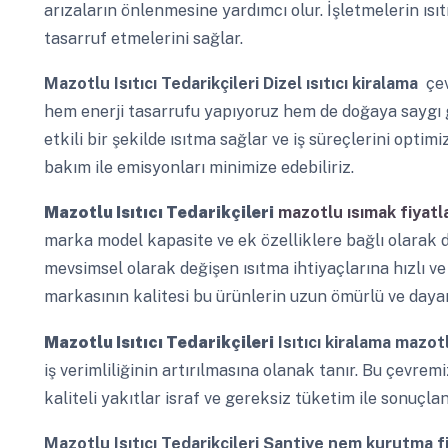
arızaların önlenmesine yardımcı olur. İşletmelerin ıs
tasarruf etmelerini sağlar.
Mazotlu Isıtıcı Tedarikçileri
Dizel ısıtıcı kiralama
çev
hem enerji tasarrufu yapıyoruz hem de doğaya saygı gö
etkili bir şekilde ısıtma sağlar ve iş süreçlerini optim
bakım ile emisyonları minimize edebiliriz.
Mazotlu Isıtıcı Tedarikçileri
mazotlu ısımak fiyatla
marka model kapasite ve ek özelliklere bağlı olarak değ
mevsimsel olarak değişen ısıtma ihtiyaçlarına hızlı ve 
markasının kalitesi bu ürünlerin uzun ömürlü ve dayan
Mazotlu Isıtıcı Tedarikçileri
Isıtıcı kiralama mazot
iş verimliliğinin artırılmasına olanak tanır. Bu çevrem
kaliteli yakıtlar israf ve gereksiz tüketim ile sonuçlana
Mazotlu Isıtıcı Tedarikçileri
Şantiye nem kurutma f