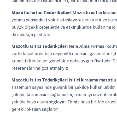
Isımak mazotlu ısıtıcılarının çeşitli modelleri farklı ıs
Mazotlu Isıtıcı Tedarikçileri
Mazotlu ısıtıcı kirala
yanma odasındaki yakıtı ateşleyerek ısı üretir ve bu ısı
büyük ölçekli projelerde ve etkinliklerde kullanımı için
da oldukça pratiktir.
Mazotlu Isıtıcı Tedarikçileri
Nem Alma Firması
kalit
zorlu koşullarda bile dayanıklı olmasını garantiler. İş
kapasiteli ısıtıcılar genellikle daha uygun fiyatlıdır. D
referanslarına göz atmalıyız.
Mazotlu Isıtıcı Tedarikçileri
İsitici kiralama mazotl
sistemleri sayesinde güvenli bir şekilde kullanılabil
şekilde kurumasını sağlamak için ısıtıcıyı düzenli ara
şekilde hava akımı sağlayın. Temiz hava bir fan aracılı
gerekli oksijen sağlanır.