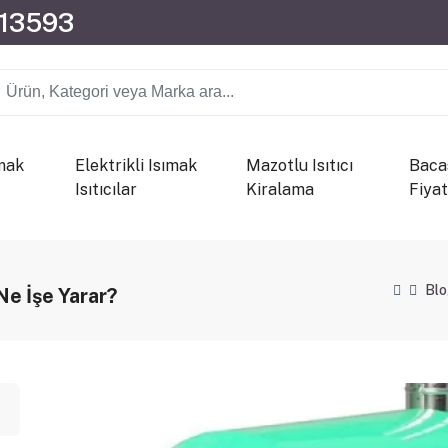
013593
mak
Elektrikli Isımak
Mazotlu Isıtıcı
Bacas
Isıtıcılar
Kiralama
Fiyat
Bl
 Ne İşe Yarar?