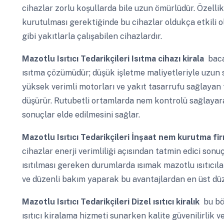
cihazlar zorlu koşullarda bile uzun ömürlüdür. Özellik
kurutulması gerektiğinde bu cihazlar oldukça etkili ola
gibi yakıtlarla çalışabilen cihazlardır.
Mazotlu Isıtıcı Tedarikçileri
Isıtma cihazı kirala
baca
ısıtma çözümüdür; düşük işletme maliyetleriyle uzun s
yüksek verimli motorları ve yakıt tasarrufu sağlayan t
düşürür. Rutubetli ortamlarda nem kontrolü sağlayarak 
sonuçlar elde edilmesini sağlar.
Mazotlu Isıtıcı Tedarikçileri
İnşaat nem kurutma fi
cihazlar enerji verimliliği açısından tatmin edici sonuç
ısıtılması gereken durumlarda ısımak mazotlu ısıtıcıla
ve düzenli bakım yaparak bu avantajlardan en üst 
Mazotlu Isıtıcı Tedarikçileri
Dizel ısıtıcı kiralık
bu bö
ısıtıcı kiralama hizmeti sunarken kalite güvenilirlik