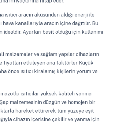
ıtma ihtiyaçlarına hitap eder.
ma
ısıtıcı aracın aküsünden aldığı enerji ile
 hava kanallarıyla aracın içine dağıtılır. Bu
 idealdir. Ayarları basit olduğu için kullanımı
eli malzemeler ve sağlam yapılar cihazların
te fiyatları etkileyen ana faktörler Küçük
aha önce ısıtıcı kiralamış kişilerin yorum ve
u
mazotlu ısıtıcılar yüksek kaliteli yanma
ir. Şap malzemesinin düzgün ve homojen bir
lıklarla hareket ettirerek tüm yüzeye eşit
ğıyla cihazın içerisine çekilir ve yanma için