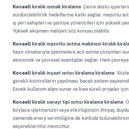
Kocaeli
kiralık ısımak kiralama
Çevre dostu işyerleri
sürdürülebilirlik hedeflerine katkı sağlar. mazotlu ıs
iş yeri sahipleri ve şantiye yöneticileri için yüksek 
Yüksek ekipman maliyeti söz konusu olabilir.
Kocaeli
kiralık mazotlu ısıtma makinesi kiralık kira
hazır olmalarıyla işletmelere acil ısıtma çözümleri su
ekonomik ve çevresel avantajlar sağlar. Hem çevrey
Kocaeli
kiralık inşaat ısıtıcı kiralama kiralama
Sözleş
gerekli kontrollerin yapılması. bacalı sistem sayesinde 
Esnek kullanım alanı sunar ve kısa süreli projeler için 
Kocaeli
kiralık sanayi tipi ısıtıcı kiralama kiralama
Öz
böylece işletmenizin veya etkinliğinizin ihtiyaç duydu
zamanda enerji verimliliğine de katkıda bulunabilirsini
seçeneklerimiz mevcuttur.