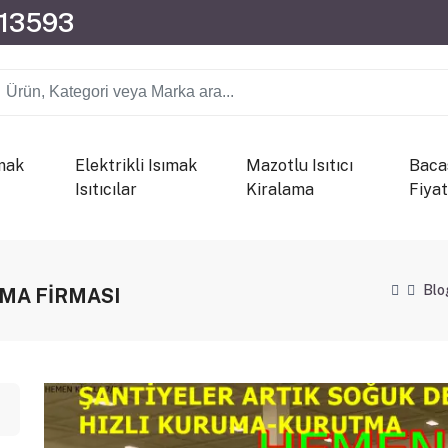
013593
mak
Elektrikli Isımak
Mazotlu Isıtıcı
Bacas
Isıtıcılar
Kiralama
Fiyat
Blo
AMA FİRMASI