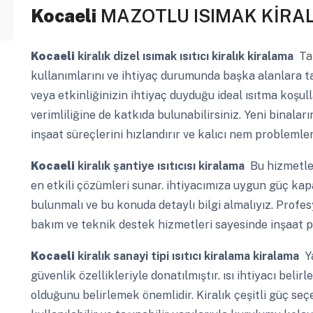
Kocaeli
MAZOTLU ISIMAK KİRA
Kocaeli
kiralık dizel ısımak ısıtıcı kiralık kiralama
Taş
kullanımlarını ve ihtiyaç durumunda başka alanlara ta
veya etkinliğinizin ihtiyaç duyduğu ideal ısıtma koşul
verimliliğine de katkıda bulunabilirsiniz. Yeni binalar
inşaat süreçlerini hızlandırır ve kalıcı nem problemle
Kocaeli
kiralık şantiye ısıtıcısı kiralama
Bu hizmetler
en etkili çözümleri sunar. ihtiyacımıza uygun güç kapa
bulunmalı ve bu konuda detaylı bilgi almalıyız. Prof
bakım ve teknik destek hizmetleri sayesinde inşaat p
Kocaeli
kiralık sanayi tipi ısıtıcı kiralama kiralama
Ya
güvenlik özellikleriyle donatılmıştır. ısı ihtiyacı belir
olduğunu belirlemek önemlidir. Kiralık çeşitli güç se