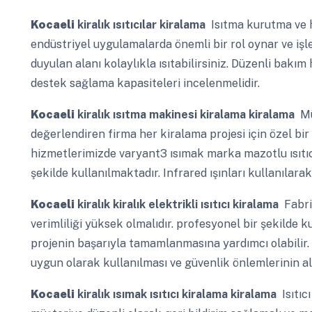
Kocaeli
kiralık ısıtıcılar kiralama
Isıtma kurutma ve ha
endüstriyel uygulamalarda önemli bir rol oynar ve işlet
duyulan alanı kolaylıkla ısıtabilirsiniz. Düzenli bakım
destek sağlama kapasiteleri incelenmelidir.
Kocaeli
kiralık ısıtma makinesi kiralama kiralama
Mü
değerlendiren firma her kiralama projesi için özel bir
hizmetlerimizde varyant3 ısımak marka mazotlu ısıtıcı
şekilde kullanılmaktadır. Infrared ışınları kullanılarak
Kocaeli
kiralık kiralık elektrikli ısıtıcı kiralama
Fabri
verimliliği yüksek olmalıdır. profesyonel bir şekilde k
projenin başarıyla tamamlanmasına yardımcı olabilir.
uygun olarak kullanılması ve güvenlik önlemlerinin al
Kocaeli
kiralık ısımak ısıtıcı kiralama kiralama
Isıtıc