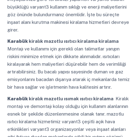
büyüklüğü varyant3 kullanım sıklığı ve enerji maliyetlerini
göz önünde bulundurmanız önemlidir. İşte bu süreçte
inşaat alanı kurutma makinesi kiralama hizmetleri devreye
girer.
Karabük
kiralık mazotlu ısıtıcı kiralama kiralama
Montajı ve kullanımı için gerekli olan talimatlar yangın
riskini minimize etmek için dikkate alınmalıdır. ısıtıcıları
kiralayarak hem maliyetleri düşürebilir hem de verimliliği
artırabilirsiniz. Bu bacalı yapısı sayesinde duman ve gaz
emisyonlarını bacadan dışarıya atarak iç mekanlarda temiz
bir hava sağlar ve işletmenin hava kalitesini artırır.
Karabük
kiralık mazotlu ısımak ısıtıcı kiralama
Kiralık
montajı ve demontajı kolay olduğu için kullanım alanlarının
esnek bir şekilde düzenlenmesine olanak tanır. mazotlu
ısıtıcı kiralama hizmetimiz varyant3 çeşitli açık hava
etkinlikleri varyant3 organizasyonlar veya inşaat alanları
gibi ihtiyaç duyulan mekanlarda etkili bir ısıtma çözümü