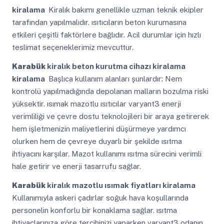
kiralama
Kiralık bakımı genellikle uzman teknik ekipler
tarafından yapılmalıdır. ısıtıcıların beton kurumasına
etkileri çeşitli faktörlere bağlıdır. Acil durumlar için hızlı
teslimat seçeneklerimiz mevcuttur.
Karabük
kiralık beton kurutma cihazı kiralama
kiralama
Başlıca kullanım alanları şunlardır: Nem
kontrolü yapılmadığında depolanan malların bozulma riski
yüksektir. ısımak mazotlu ısıtıcılar varyant3 enerji
verimliliği ve çevre dostu teknolojileri bir araya getirerek
hem işletmenizin maliyetlerini düşürmeye yardımcı
olurken hem de çevreye duyarlı bir şekilde ısıtma
ihtiyacını karşılar. Mazot kullanımı ısıtma sürecini verimli
hale getirir ve enerji tasarrufu sağlar.
Karabük
kiralık mazotlu ısımak fiyatları kiralama
Kullanımıyla askeri çadırlar soğuk hava koşullarında
personelin konforlu bir konaklama sağlar. ısıtma
ihtiyaçlarınıza göre tercihinizi yaparken varyant3 odanın