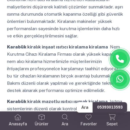
maliyetlerini düşürerek kaliteli çözümler sunmaktadır. aşırı
ısınma durumunda otomatik kapanma özelliği gibi güvenlik
önlemleri bulunmaktadır. Kiralanan makineler yüksek
performansları sayesinde kurutma işlemlerinin daha hızlı
ve etkin gerçekleştirilmesini sağlar.
Karabük
kiralık inşaat ısıtıcı kiralama kiralama
Nem
Kurutma Cihazı Kiralama Firması olarak yüksek kapasiteli
nem alıcı kiralama hizmetimizle müşterilerimizin
ihtiyaçlarını profesyonelce karşılamayı taahhüt ediyoruz.
bu tür cihazları kiralamanın birçok avantajı bulunmaktadır.
Bakımı düzenli olarak yapılmalı ve gerektiğinde teknik
destek alınarak performansı optimize edilmelidir.
Karabük
kiralık mazotlu ısıtıcı ısımak kiralama
Isıtma
Ara
05393013593
sistemlerinin düzenli olarak kontrol edilmesi ve
ayarlanması optimum performans sağlar ve enerji
tasarrufu sağlar. ekonomik olmaları mazotlu ısıtıcılar
Anasayfa
Ürünler
Ara
Favoriler
Sepet