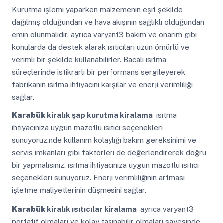
Kurutma işlemi yaparken malzemenin eşit şekilde
dağılmış olduğundan ve hava akışının sağlıklı olduğundan
emin olunmalıdır. ayrıca varyant3 bakım ve onarım gibi
konularda da destek alarak ısıtıcıları uzun ömürlü ve
verimli bir şekilde kullanabilirler. Bacalı ısıtma
süreçlerinde istikrarlı bir performans sergileyerek
fabrikanın ısıtma ihtiyacını karşılar ve enerji verimliliği
sağlar.
Karabük
kiralık şap kurutma kiralama
ısıtma
ihtiyacınıza uygun mazotlu ısıtıcı seçenekleri
sunuyoruz.nde kullanım kolaylığı bakım gereksinimi ve
servis imkanları gibi faktörleri de değerlendirerek doğru
bir yapmalısınız. ısıtma ihtiyacınıza uygun mazotlu ısıtıcı
seçenekleri sunuyoruz. Enerji verimliliğinin artması
işletme maliyetlerinin düşmesini sağlar.
Karabük
kiralık ısıtıcılar kiralama
ayrıca varyant3
portatif olmaları ve kolay taşınabilir olmaları sayesinde