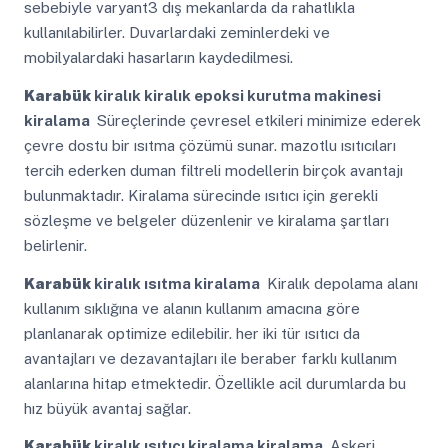
sebebiyle varyant3 dış mekanlarda da rahatlıkla
kullanılabilirler. Duvarlardaki zeminlerdeki ve
mobilyalardaki hasarların kaydedilmesi.
Karabük
kiralık kiralık epoksi kurutma makinesi
kiralama
Süreçlerinde çevresel etkileri minimize ederek
çevre dostu bir ısıtma çözümü sunar. mazotlu ısıtıcıları
tercih ederken duman filtreli modellerin birçok avantajı
bulunmaktadır. Kiralama sürecinde ısıtıcı için gerekli
sözleşme ve belgeler düzenlenir ve kiralama şartları
belirlenir.
Karabük
kiralık ısıtma kiralama
Kiralık depolama alanı
kullanım sıklığına ve alanın kullanım amacına göre
planlanarak optimize edilebilir. her iki tür ısıtıcı da
avantajları ve dezavantajları ile beraber farklı kullanım
alanlarına hitap etmektedir. Özellikle acil durumlarda bu
hız büyük avantaj sağlar.
Karabük
kiralık ısıtıcı kiralama kiralama
Askeri