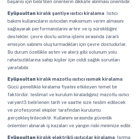
başarısı için belirtilen önerilerin dikkate alınması önemlidir.
Eyüpsultan
kiralık şantiye ısıtıcı kiralama
Isıtıcı
bakımı kullanıcıların ısıtıcıdan maksimum verim almasını
sağlayarak performanslarını artırır ve iş sürekliliğini
destekler. çevre dostu ısıtma işlemi sırasında zararlı
emisyon salınımı oluşturmadıkları için çevre dostudurlar.
Bu durum özellikle astım ve alerji gibi solunum yolu
rahatsızlıklarına sahip kişiler için ciddi sağlık sorunları
yaratabilir.
Eyüpsultan
kiralık mazotlu ısıtıcı ısımak kiralama
Gücü genellikle kiralama fiyatını etkileyen temel bir
faktördür. teslimat ve kurulum kiraladığınız mazotlu ısıtıcı
varyant3 belirlenen tarih ve saatte size teslim edilecek
ve profesyonel ekipler tarafından kurulumu
gerçekleştirilecektir. Kullanımı sırasında güvenlik
önlemleri alınarak iş kazaları ve yangın riski minimize edilir.
Eyüpsultan
kiralık elektrikli ısıtıcılar kiralama
Isıtma