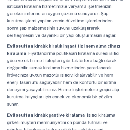
ısıtıcıları kiralama hizmetimizle varyant3 işletmenizin
gereksinimlerine en uygun çözümü sunuyoruz. Şap
kurutma işlemi yapılan zemin düzeltme işlemlerinden
sonra şap malzemesinin suyunu uzaklaştırarak
sertleşmesini ve dayanıklı bir yapı oluşturmasını sağlar.
Eyüpsultan
kiralık kiralık inşaat tipi nem alma cihazı
kiralama
Fiyatlandırma politikaları kiralama süresi ısıtıcı
gücü ve ek hizmet talepleri gibi faktörlere bağlı olarak
değişebilir. ısımak kiralama hizmetinden yararlanarak
ihtiyacınıza uygun mazotlu ısıtıcıyı kiralayabilir ve hem
enerji tasarrufu sağlayabilir hem de konforlu bir ısıtma
deneyimi yaşayabilirsiniz. Hizmeti işletmelere geçici alçı
kurutma ihtiyaçları için esnek ve ekonomik bir çözüm
sunar.
Eyüpsultan
kiralık şantiye kiralama
Isıtıcı kiralama
şirketi müşteri memnuniyetini ön planda tutmalı ve
müşteri taleplerine hızlı ve etkili bir şekilde yanıt