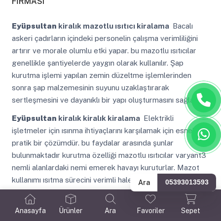
FİRMASI
Eyüpsultan
kiralık mazotlu ısıtıcı kiralama
Bacalı
askeri çadırların içindeki personelin çalışma verimliliğini
artırır ve morale olumlu etki yapar. bu mazotlu ısıtıcılar
genellikle şantiyelerde yaygın olarak kullanılır. Şap
kurutma işlemi yapılan zemin düzeltme işlemlerinden
sonra şap malzemesinin suyunu uzaklaştırarak
sertleşmesini ve dayanıklı bir yapı oluşturmasını sağlar.
Eyüpsultan
kiralık kiralık kiralama
Elektrikli
işletmeler için ısınma ihtiyaçlarını karşılamak için esnek ve
pratik bir çözümdür. bu faydalar arasında şunlar
bulunmaktadır kurutma özelliği mazotlu ısıtıcılar varyant3
nemli alanlardaki nemi emerek havayı kuruturlar. Mazot
kullanımı ısıtma sürecini verimli hale getirir ve enerji
Ara
05393013593
tasarrufu sağlar.
Anasayfa
Ürünler
Ara
Favoriler
Sepet
Eyüpsultan
kiralık şap kurutma cihazı kiralama