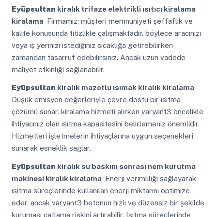
Eyüpsultan
kiralık trifaze elektrikli ısıtıcı kiralama
kiralama
Firmamız; müşteri memnuniyeti şeffaflık ve
kalite konusunda titizlikle çalışmaktadır. böylece aracınızı
veya iş yerinizi istediğiniz sıcaklığa getirebilirken
zamandan tasarruf edebilirsiniz. Ancak uzun vadede
maliyet etkinliği sağlanabilir.
Eyüpsultan
kiralık mazotlu ısımak kiralık kiralama
Düşük emisyon değerleriyle çevre dostu bir ısıtma
çözümü sunar. kiralama hizmeti alırken varyant3 öncelikle
ihtiyacınız olan ısıtma kapasitesini belirlemeniz önemlidir.
Hizmetleri işletmelerin ihtiyaçlarına uygun seçenekleri
sunarak esneklik sağlar.
Eyüpsultan
kiralık su baskını sonrası nem kurutma
makinesi kiralık kiralama
Enerji verimliliği sağlayarak
ısıtma süreçlerinde kullanılan enerji miktarını optimize
eder. ancak varyant3 betonun hızlı ve düzensiz bir şekilde
kuruması çatlama riskini artırabilir. Isıtma süreçlerinde