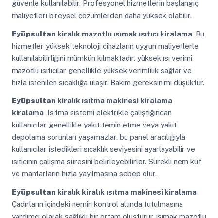
güvenle kullanılabilir. Profesyonel hizmetlerin başlangıç
maliyetleri bireysel çözümlerden daha yüksek olabilir.
Eyüpsultan
kiralık mazotlu ısımak ısıtıcı kiralama
Bu
hizmetler yüksek teknoloji cihazların uygun maliyetlerle
kullanılabilirliğini mümkün kılmaktadır. yüksek ısı verimi
mazotlu ısıtıcılar genellikle yüksek verimlilik sağlar ve
hızla istenilen sıcaklığa ulaşır. Bakım gereksinimi düşüktür.
Eyüpsultan
kiralık ısıtma makinesi kiralama
kiralama
Isıtma sistemi elektrikle çalıştığından
kullanıcılar genellikle yakıt temin etme veya yakıt
depolama sorunları yaşamazlar. bu panel aracılığıyla
kullanıcılar istedikleri sıcaklık seviyesini ayarlayabilir ve
ısıtıcının çalışma süresini belirleyebilirler. Sürekli nem küf
ve mantarların hızla yayılmasına sebep olur.
Eyüpsultan
kiralık kiralık ısıtma makinesi kiralama
Çadırların içindeki nemin kontrol altında tutulmasına
yardımcı olarak sağlıklı bir ortam oluşturur. ısımak mazotlu