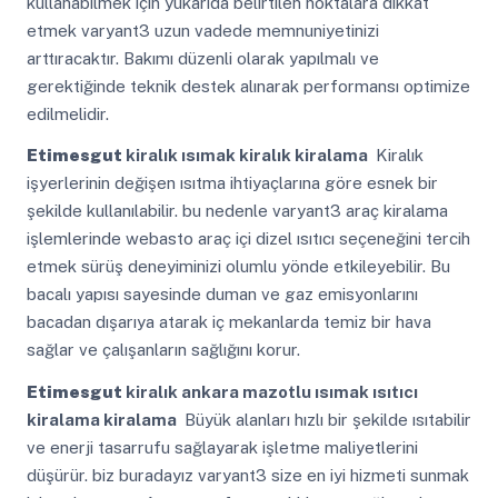
kullanabilmek için yukarıda belirtilen noktalara dikkat
etmek varyant3 uzun vadede memnuniyetinizi
arttıracaktır. Bakımı düzenli olarak yapılmalı ve
gerektiğinde teknik destek alınarak performansı optimize
edilmelidir.
Etimesgut
kiralık ısımak kiralık kiralama
Kiralık
işyerlerinin değişen ısıtma ihtiyaçlarına göre esnek bir
şekilde kullanılabilir. bu nedenle varyant3 araç kiralama
işlemlerinde webasto araç içi dizel ısıtıcı seçeneğini tercih
etmek sürüş deneyiminizi olumlu yönde etkileyebilir. Bu
bacalı yapısı sayesinde duman ve gaz emisyonlarını
bacadan dışarıya atarak iç mekanlarda temiz bir hava
sağlar ve çalışanların sağlığını korur.
Etimesgut
kiralık ankara mazotlu ısımak ısıtıcı
kiralama kiralama
Büyük alanları hızlı bir şekilde ısıtabilir
ve enerji tasarrufu sağlayarak işletme maliyetlerini
düşürür. biz buradayız varyant3 size en iyi hizmeti sunmak