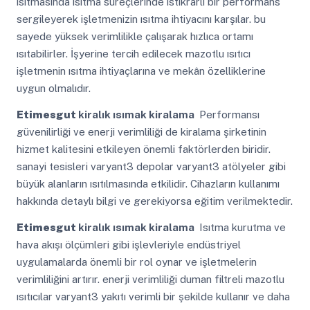
ısıtmasında ısıtma süreçlerinde istikrarlı bir performans
sergileyerek işletmenizin ısıtma ihtiyacını karşılar. bu
sayede yüksek verimlilikle çalışarak hızlıca ortamı
ısıtabilirler. İşyerine tercih edilecek mazotlu ısıtıcı
işletmenin ısıtma ihtiyaçlarına ve mekân özelliklerine
uygun olmalıdır.
Etimesgut
kiralık ısımak kiralama
Performansı
güvenilirliği ve enerji verimliliği de kiralama şirketinin
hizmet kalitesini etkileyen önemli faktörlerden biridir.
sanayi tesisleri varyant3 depolar varyant3 atölyeler gibi
büyük alanların ısıtılmasında etkilidir. Cihazların kullanımı
hakkında detaylı bilgi ve gerekiyorsa eğitim verilmektedir.
Etimesgut
kiralık ısımak kiralama
Isıtma kurutma ve
hava akışı ölçümleri gibi işlevleriyle endüstriyel
uygulamalarda önemli bir rol oynar ve işletmelerin
verimliliğini artırır. enerji verimliliği duman filtreli mazotlu
ısıtıcılar varyant3 yakıtı verimli bir şekilde kullanır ve daha