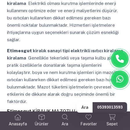
kiralama
Elektrikli olması kurutma işlemlerinde enerji
kullanımını optimize eder ve enerji maliyetlerini düşürür.
bu ısıtıcıları kullanırken dikkat edilmesi gereken bazı
önemli noktalar bulunmaktadır. Hizmetleri işletmelere
ihtiyaçlarına uygun seçenekleri sunarak çözüm esnekliği
sağlar.
Etimesgut
kiralık sanayi tipi elektrikli ısıtıcı kiralama
kiralama
Genellikle tekerlekli veya taşıma kulbu gibi
pratik özelliklerle donatılarak taşıma işlemlerini
kolaylaştırır. boya ve nem kurutma işlemleri için mazotlu
ısıtıcıları kullanırken dikkat edilmesi gereken bazı hususlar
bulunmaktadır. Mazot tüketimi işletmelerin çevresel
etkilerini de dikkate alarak doğru seçiminde önemli bir
faktördür.
Ara
05393013593
Etimesgut
KİRALIK MAZOTLU ISIMAK KİRALAMA
FİRMASI
Anasayfa
Ürünler
Ara
Favoriler
Sepet