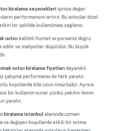
tıcı kiralama seçenekleri
işinize değer
arın performansını artırır. Bu ısıtıcılar dizel
etkin bir şekilde kullanılması sağlanır.
k ısıtıcı
kaliteli hizmet arıyorsanız doğru
e edilir ve maliyetler düşürülür. Bu büyük
ir.
sımak ısıtıcı kiralama fiyatları
dayanıklı
z çalışma performansı ile fark yaratır.
rlu koşullarda bile uzun ömürlüdür. Ayrıca
ımsız bir kullanım sunar çünkü yakıtın temin
n yaratır.
cı kiralama istanbul
alanında uzman
a ve değişen koşullarda etkili bir ısıtma
 faktörler arasında ısıtıcıların kapasitesi