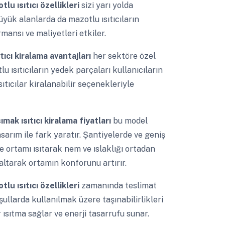
tlu ısıtıcı özellikleri
sizi yarı yolda
yük alanlarda da mazotlu ısıtıcıların
mansı ve maliyetleri etkiler.
ıcı kiralama avantajları
her sektöre özel
 ısıtıcıların yedek parçaları kullanıcıların
ıtıcılar kiralanabilir seçenekleriyle
sımak ısıtıcı kiralama fiyatları
bu model
rım ile fark yaratır. Şantiyelerde ve geniş
de ortamı ısıtarak nem ve ıslaklığı ortadan
zaltarak ortamın konforunu artırır.
tlu ısıtıcı özellikleri
zamanında teslimat
oşullarda kullanılmak üzere taşınabilirlikleri
r ısıtma sağlar ve enerji tasarrufu sunar.