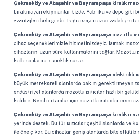
Çekmeköy ve Ataşehir ve Bayrampaşa
kiralık mazo
bırakmayan ekipmanlar bizde. Fabrika ve depo gibi bü
avantajları belirgindir. Doğru seçim uzun vadeli perfor
Çekmeköy ve Ataşehir ve Bayrampaşa
mazotlu ısıt
cihaz seçeneklerimizle hizmetinizdeyiz. Isımak mazotlu
cihazlarını uzun süre kullanmalarını sağlar. Mazotlu ıs
kullanıcılarına esneklik sunar.
Çekmeköy ve Ataşehir ve Bayrampaşa
elektrikli ı
büyük metrekareli alanlarda bakım gerektirmeyen tasa
endüstriyel alanlarda mazotlu ısıtıcılar hızlı bir şekil
kaldırır. Nemli ortamlar için mazotlu ısıtıcılar nemi a
Çekmeköy ve Ataşehir ve Bayrampaşa
kiralık mazo
yerinde destek. Bu tür ısıtıcılar çeşitli alanlarda ve k
ile öne çıkar. Bu cihazlar geniş alanlarda bile etkili bi