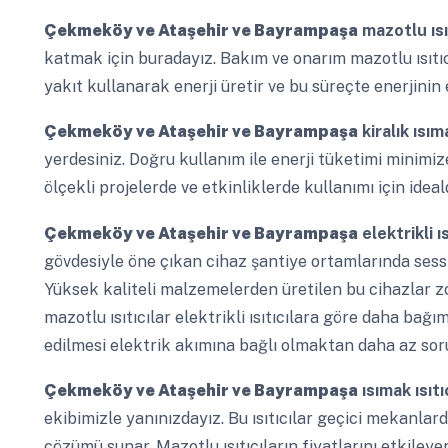
Çekmeköy ve Ataşehir ve Bayrampaşa
mazotlu ısı
katmak için buradayız. Bakım ve onarım mazotlu ısıtıcıl
yakıt kullanarak enerji üretir ve bu süreçte enerjinin 
Çekmeköy ve Ataşehir ve Bayrampaşa
kiralık ısıma
yerdesiniz. Doğru kullanım ile enerji tüketimi minimiz
ölçekli projelerde ve etkinliklerde kullanımı için ideald
Çekmeköy ve Ataşehir ve Bayrampaşa
elektrikli ı
gövdesiyle öne çıkan cihaz şantiye ortamlarında sessi
Yüksek kaliteli malzemelerden üretilen bu cihazlar zo
mazotlu ısıtıcılar elektrikli ısıtıcılara göre daha bağ
edilmesi elektrik akımına bağlı olmaktan daha az soru
Çekmeköy ve Ataşehir ve Bayrampaşa
ısımak ısıtı
ekibimizle yanınızdayız. Bu ısıtıcılar geçici mekanlard
çözümü sunar. Mazotlu ısıtıcıların fiyatlarını etkileyen