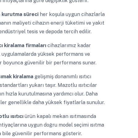
 ihtiyaçlarına göre değişiklik gösterir.
 kurutma süreci
her koşula uygun cihazlarla
manın maliyeti cihazın enerji tüketimi ve yakıt
ndüstriyel tesis ve depoda tercih edilir.
cı kiralama firmaları
cihazlarımız kadar
iyel uygulamalarda yüksek performans ve
llar boyunca güvenilir bir performans sunar.
ısımak kiralama
gelişmiş donanımlı ısıtıcı
andartları yukarı taşır. Mazotlu ısıtıcılar
ğın hızla kurutulmasına yardımcı olur. Daha
ler genellikle daha yüksek fiyatlarla sunulur.
tlu ısıtıcı
ürün kapalı mekan ısıtmasında
 ihtiyaçlarına uygun doğru model seçimi ısıtma
rda bile güvenilir performans gösterir.