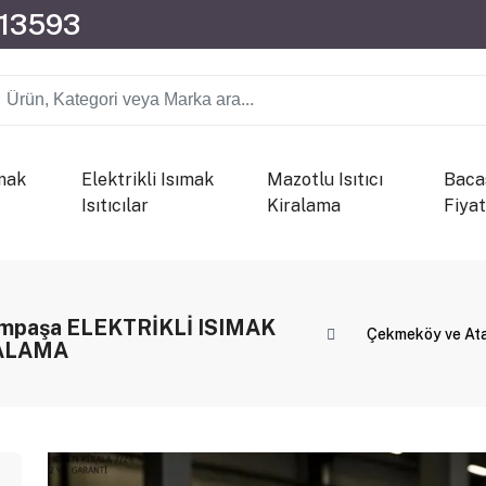
013593
mak
Elektrikli Isımak
Mazotlu Isıtıcı
Bacas
Isıtıcılar
Kiralama
Fiyat
ampaşa ELEKTRİKLİ ISIMAK
Çekmeköy ve Ata
RALAMA