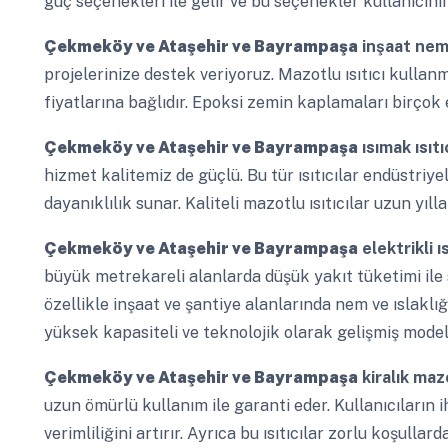
güç seçenekleri ile gelir ve bu seçenekler kullanıcının
Çekmeköy ve Ataşehir ve Bayrampaşa
inşaat nem
projelerinize destek veriyoruz. Mazotlu ısıtıcı kullan
fiyatlarına bağlıdır. Epoksi zemin kaplamaları birçok e
Çekmeköy ve Ataşehir ve Bayrampaşa
ısımak ısıtı
hizmet kalitemiz de güçlü. Bu tür ısıtıcılar endüstr
dayanıklılık sunar. Kaliteli mazotlu ısıtıcılar uzun yı
Çekmeköy ve Ataşehir ve Bayrampaşa
elektrikli 
büyük metrekareli alanlarda düşük yakıt tüketimi ile st
özellikle inşaat ve şantiye alanlarında nem ve ıslaklı
yüksek kapasiteli ve teknolojik olarak gelişmiş model
Çekmeköy ve Ataşehir ve Bayrampaşa
kiralık mazo
uzun ömürlü kullanım ile garanti eder. Kullanıcıların
verimliliğini artırır. Ayrıca bu ısıtıcılar zorlu koşulla