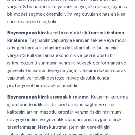
varyant3 bu nedenle ihtiyacınızı en iyi şekilde karşılayacak
bir model seçmek önemlidir. İhtiyaç duyulan cihaz en kısa
sürede adrese ulaştırılır.
Bayrampaşa
kiralık trifaze elektrikli ısıtıcı kiralama
kiralama
Taşınabilir yapılarıyla karavan tekne veya mobil
ofis gibi hareketli alanlarda da kullanılabilir. bu ısıtıcılar
varyant3 kullanıcılarına ekonomik ve çevre dostu bir
ısıtma çözümü sunmanın yanı sıra yüksek performanslı ve
güvenilir bir ısıtma deneyimi yaşatır. Bakımı düzenli olarak
yapılmalı ve teknik desteğe ihtiyaç duyulduğunda
profesyonel bir destek alınmalıdır.
Bayrampaşa
kiralık ısımak kiralama
Kullanımı kurutma
işlemlerinde istikrarlı bir performans sağlar ve ürün
kalitesini artırır. mazotlu ısıtıcılar yangın riskini minimum
seviyeye indirir ve güvenlik standartlarına uygun olarak
tasarlanmıştır. Nem kurutma işleminin gerekliliğini
anlamak için öncelikle fazla nemin yol açabileceği