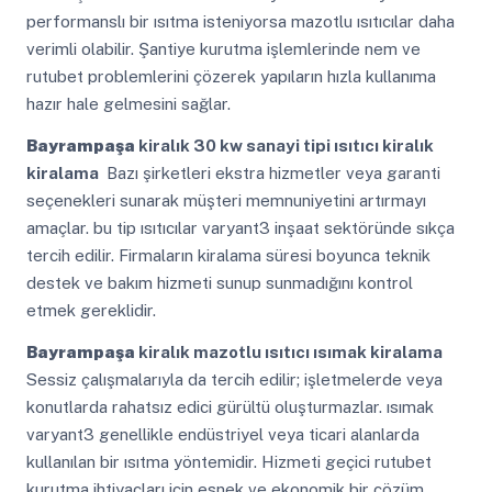
performanslı bir ısıtma isteniyorsa mazotlu ısıtıcılar daha
verimli olabilir. Şantiye kurutma işlemlerinde nem ve
rutubet problemlerini çözerek yapıların hızla kullanıma
hazır hale gelmesini sağlar.
Bayrampaşa
kiralık 30 kw sanayi tipi ısıtıcı kiralık
kiralama
Bazı şirketleri ekstra hizmetler veya garanti
seçenekleri sunarak müşteri memnuniyetini artırmayı
amaçlar. bu tip ısıtıcılar varyant3 inşaat sektöründe sıkça
tercih edilir. Firmaların kiralama süresi boyunca teknik
destek ve bakım hizmeti sunup sunmadığını kontrol
etmek gereklidir.
Bayrampaşa
kiralık mazotlu ısıtıcı ısımak kiralama
Sessiz çalışmalarıyla da tercih edilir; işletmelerde veya
konutlarda rahatsız edici gürültü oluşturmazlar. ısımak
varyant3 genellikle endüstriyel veya ticari alanlarda
kullanılan bir ısıtma yöntemidir. Hizmeti geçici rutubet
kurutma ihtiyaçları için esnek ve ekonomik bir çözüm