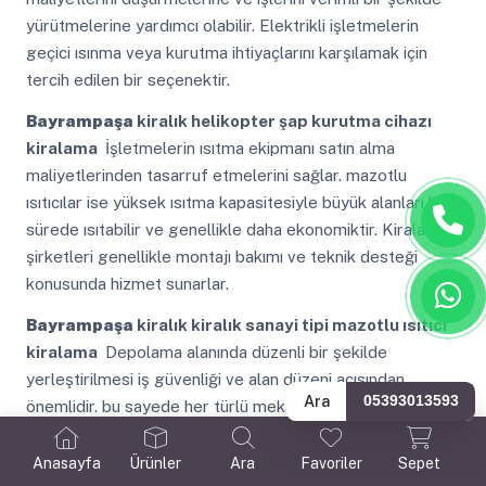
yürütmelerine yardımcı olabilir. Elektrikli işletmelerin
geçici ısınma veya kurutma ihtiyaçlarını karşılamak için
tercih edilen bir seçenektir.
Bayrampaşa
kiralık helikopter şap kurutma cihazı
kiralama
İşletmelerin ısıtma ekipmanı satın alma
maliyetlerinden tasarruf etmelerini sağlar. mazotlu
ısıtıcılar ise yüksek ısıtma kapasitesiyle büyük alanları kısa
sürede ısıtabilir ve genellikle daha ekonomiktir. Kiralama
şirketleri genellikle montajı bakımı ve teknik desteği
konusunda hizmet sunarlar.
Bayrampaşa
kiralık kiralık sanayi tipi mazotlu ısıtıcı
kiralama
Depolama alanında düzenli bir şekilde
yerleştirilmesi iş güvenliği ve alan düzeni açısından
Ara
05393013593
önemlidir. bu sayede her türlü mekana ve kullanım
amacına uygun mazotlu ısıtıcıları kolayca kiralamalarını
sağlıyoruz. Nem kurutma cihazı kiralama hizmetleri
Anasayfa
Ürünler
Ara
Favoriler
Sepet