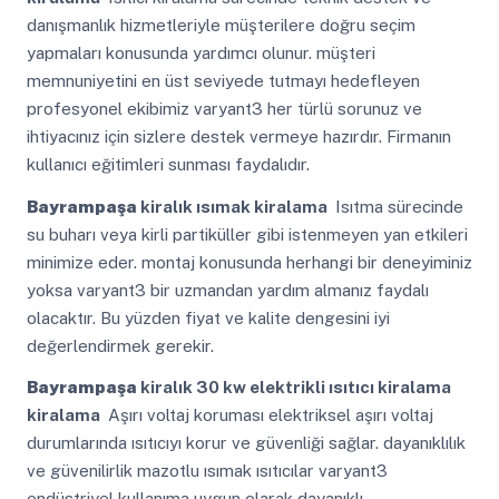
danışmanlık hizmetleriyle müşterilere doğru seçim
yapmaları konusunda yardımcı olunur. müşteri
memnuniyetini en üst seviyede tutmayı hedefleyen
profesyonel ekibimiz varyant3 her türlü sorunuz ve
ihtiyacınız için sizlere destek vermeye hazırdır. Firmanın
kullanıcı eğitimleri sunması faydalıdır.
Bayrampaşa
kiralık ısımak kiralama
Isıtma sürecinde
su buharı veya kirli partiküller gibi istenmeyen yan etkileri
minimize eder. montaj konusunda herhangi bir deneyiminiz
yoksa varyant3 bir uzmandan yardım almanız faydalı
olacaktır. Bu yüzden fiyat ve kalite dengesini iyi
değerlendirmek gerekir.
Bayrampaşa
kiralık 30 kw elektrikli ısıtıcı kiralama
kiralama
Aşırı voltaj koruması elektriksel aşırı voltaj
durumlarında ısıtıcıyı korur ve güvenliği sağlar. dayanıklılık
ve güvenilirlik mazotlu ısımak ısıtıcılar varyant3
endüstriyel kullanıma uygun olarak dayanıklı