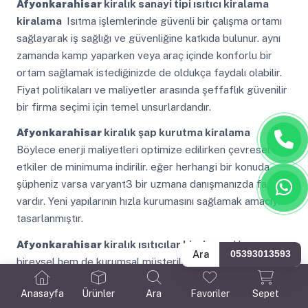
Afyonkarahisar
kiralık sanayi tipi ısıtıcı kiralama
kiralama
Isıtma işlemlerinde güvenli bir çalışma ortamı
sağlayarak iş sağlığı ve güvenliğine katkıda bulunur. aynı
zamanda kamp yaparken veya araç içinde konforlu bir
ortam sağlamak istediğinizde de oldukça faydalı olabilir.
Fiyat politikaları ve maliyetler arasında şeffaflık güvenilir
bir firma seçimi için temel unsurlardandır.
Afyonkarahisar
kiralık şap kurutma kiralama
Böylece enerji maliyetleri optimize edilirken çevresel
etkiler de minimuma indirilir. eğer herhangi bir konuda
şüpheniz varsa varyant3 bir uzmana danışmanızda fayda
vardır. Yeni yapılarının hızla kurumasını sağlamak amacıyla
tasarlanmıştır.
Afyonkarahisar
kiralık ısıtıcılar kiralama
Hem
Ara
05393013593
bireysel hem de kurumsal müşteriler için çeşitli
seçenekler ve uzman destek sunulur. bu da ısıtma
Anasayfa
Ürünler
Ara
Favoriler
Sepet
verimliliğini arttırır ve işletme maliyetlerini düşürmeye