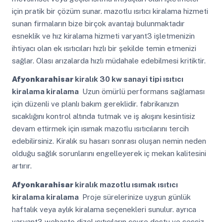
için pratik bir çözüm sunar. mazotlu ısıtıcı kiralama hizmeti
sunan firmaların bize birçok avantajı bulunmaktadır
esneklik ve hız kiralama hizmeti varyant3 işletmenizin
ihtiyacı olan ek ısıtıcıları hızlı bir şekilde temin etmenizi
sağlar. Olası arızalarda hızlı müdahale edebilmesi kritiktir.
Afyonkarahisar
kiralık 30 kw sanayi tipi ısıtıcı
kiralama kiralama
Uzun ömürlü performans sağlaması
için düzenli ve planlı bakım gereklidir. fabrikanızın
sıcaklığını kontrol altında tutmak ve iş akışını kesintisiz
devam ettirmek için ısımak mazotlu ısıtıcılarını tercih
edebilirsiniz. Kiralık su hasarı sonrası oluşan nemin neden
olduğu sağlık sorunlarını engelleyerek iç mekan kalitesini
artırır.
Afyonkarahisar
kiralık mazotlu ısımak ısıtıcı
kiralama kiralama
Proje sürelerinize uygun günlük
haftalık veya aylık kiralama seçenekleri sunulur. ayrıca
varyant3 webasto dizel ısıtıcıların çevre dostu ve sessiz