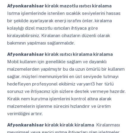
Afyonkarahisar
kiralık mazotlu ısıtıcı kiralama
Isıtma işlemlerinde istenilen sıcaklık seviyelerini hassas
bir şekilde ayarlayarak enerji israfını önler. kiralama
kolaylığı dizel mazotlu ısıtıcıları ihtiyaca göre
kiralayabilirsiniz. Kiralanan cihazların düzenli olarak
bakımının yapılması sağlanmalıdır.
Afyonkarahisar
kiralık ısıtıcı kiralama kiralama
Mobil kullanım için genellikle sağlam ve dayanıklı
malzemelerden yapılmıştır bu da uzun ömürlü bir kullanım
sağlar. müşteri memnuniyetini en üst seviyede tutmayı
hedefleyen profesyonel ekibimiz varyant3 her türlü
sorunuz ve ihtiyacınız için sizlere destek vermeye hazırdır.
Kiralık nem kurutma işlemlerini kontrol altına alarak
malzemelerin işlenme sürecini hızlandırır ve üretim
verimliliğini artırır.
Afyonkarahisar
kiralık kiralık kiralama
Kiralanması
mevsimsel veya geçici ısıtma ihtiyaçları olan işletmeler